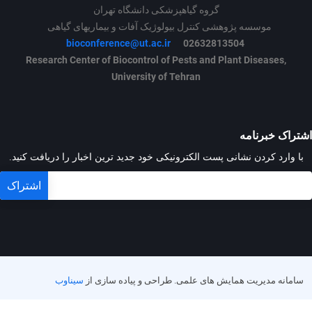
گروه گیاه­پزشکی دانشگاه تهران
موسسه پژوهشی کنترل بیولوژیک آفات و بیماری­های گیاهی
bioconference@ut.ac.ir
02632813504
Research Center of Biocontrol of Pests and Plant Diseases,
University of Tehran
اشتراک خبرنامه
با وارد کردن نشانی پست الکترونیکی خود جدید ترین اخبار را دریافت کنید.
سامانه مدیریت همایش های علمی.
طراحی و پیاده سازی از
سیناوب