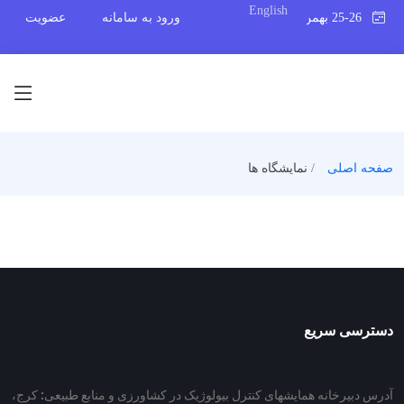
English
25-26 بهمن 1402
ورود به سامانه
عضویت
صفحه اصلی
نمایشگاه ها
دسترسی سریع
آدرس دبیرخانه همایش­های کنترل بیولوژیک در کشاورزی و منابع طبیعی: کرج،